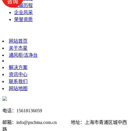
发展历程
企业风采
荣誉资质
网站首页
关于杰星
通风柜|洁净台
解决方案
资讯中心
联系我们
网站地图
电话：15618136059
邮箱：info@pschina.com.cn 地址：上海市青浦区城中西
路