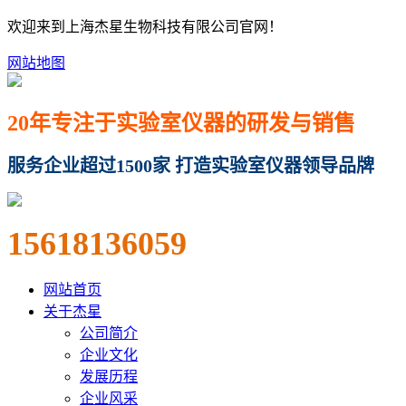
欢迎来到上海杰星生物科技有限公司官网！
网站地图
20年专注于实验室仪器的研发与销售
服务企业超过1500家 打造实验室仪器领导品牌
15618136059
网站首页
关于杰星
公司简介
企业文化
发展历程
企业风采