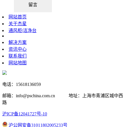
网站首页
关于杰星
通风柜|洁净台
解决方案
资讯中心
联系我们
网站地图
电话：15618136059
邮箱：info@pschina.com.cn 地址：上海市青浦区城中西
路
沪ICP备12041727号-10
沪公网安备31011802005233号