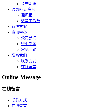
荣誉资质
通风柜|洁净台
通风柜
洁净工作台
解决方案
资讯中心
公司新闻
行业新闻
常见问题
联系我们
联系方式
在线留言
Online Message
在线留言
联系方式
在线留言