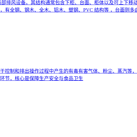
局部排风设备。其结构通常包含下柜、台面、柜体以及可上下移
有全钢、钢木、全木、铝木、塑钢、PVC 结构等 ，台面则多
于控制和排出操作过程中产生的有毒有害气体、粉尘、蒸汽等，
环节，核心是保障生产安全与食品卫生