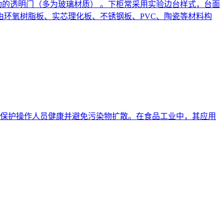
动的透明门（多为玻璃材质） 。下柜常采用实验边台样式，台面
由环氧树脂板、实芯理化板、不锈钢板、PVC、陶瓷等材料构
保护操作人员健康并避免污染物扩散。在食品工业中，其应用