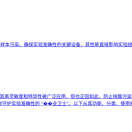
实验中防止样本污染、确保实验准确性的关键设备，其性能直接影响实
其高灵敏度和特异性被广泛应用，但也正因如此，防止核酸污染成为
堪称守护实验准确性的 “��全卫士”。以下从其功能、分类、使