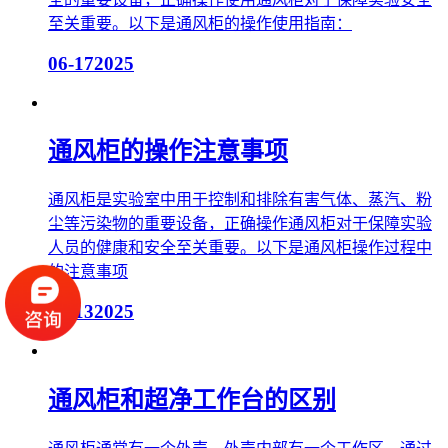
至关重要。以下是通风柜的操作使用指南：
06-17
2025
通风柜的操作注意事项
通风柜是实验室中用于控制和排除有害气体、蒸汽、粉
尘等污染物的重要设备，正确操作通风柜对于保障实验
人员的健康和安全至关重要。以下是通风柜操作过程中
的注意事项
06-13
2025
通风柜和超净工作台的区别