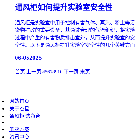
通风柜如何提升实验室安全性
通风柜是实验室中用于控制有害气体、蒸汽、粉尘等污
染物扩散的重要设备，其通过合理的气流组织，将实验
过程中产生的有害物质排出室外，从而提升实验室的安
全性。以下是通风柜提升实验室安全性的几个关键方面
06-05
2025
首页
上一页
4
5
6
7
8
9
10
下一页
末页
网站首页
关于杰星
通风柜|洁净台
解决方案
资讯中心